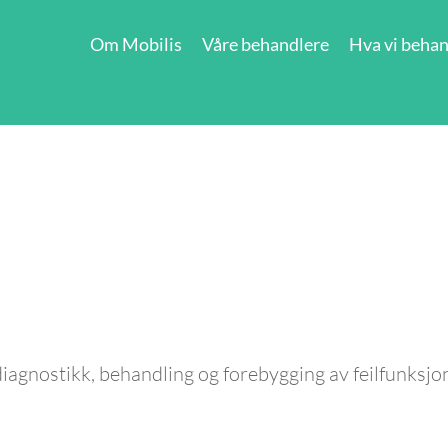
Om Mobilis
Våre behandlere
Hva vi behan
v
diagnostikk, behandling og forebygging av feilfunksjon