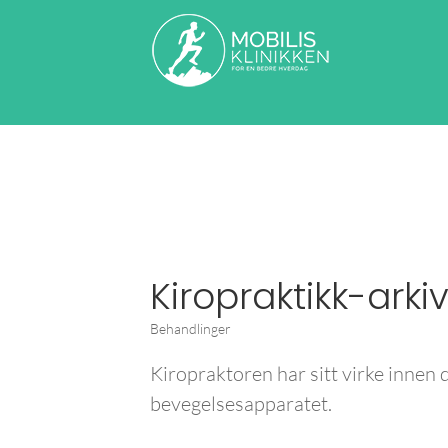
Kiropraktikk-arki
Behandlinger
Kiropraktoren har sitt virke innen 
bevegelsesapparatet.