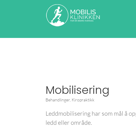
Mobilisering
Behandlinger
,
Kiropraktikk
Leddmobilisering har som mål å oppr
ledd eller område.