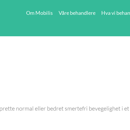
Om Mobilis
Våre behandlere
Hva vi behan
ette normal eller bedret smertefri bevegelighet i et 