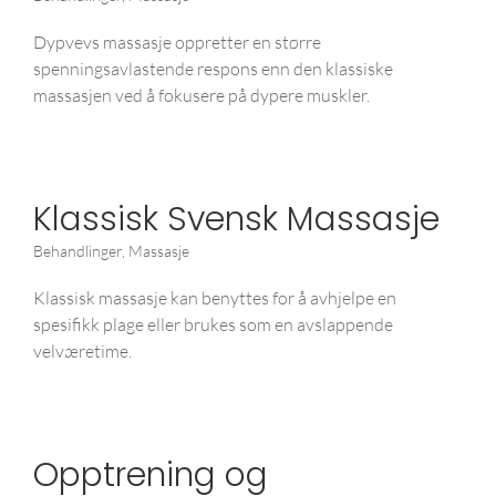
Dypvevs massasje oppretter en større
spenningsavlastende respons enn den klassiske
massasjen ved å fokusere på dypere muskler.
Klassisk Svensk Massasje
Behandlinger
,
Massasje
Klassisk massasje kan benyttes for å avhjelpe en
spesifikk plage eller brukes som en avslappende
velværetime.
Opptrening og