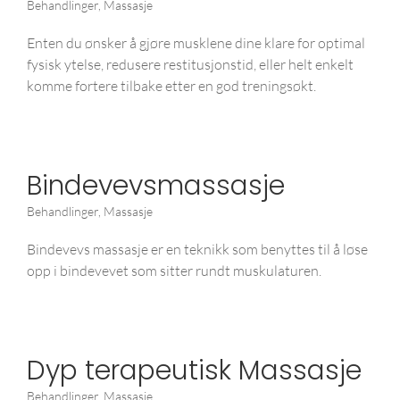
Behandlinger
,
Massasje
Enten du ønsker å gjøre musklene dine klare for optimal
fysisk ytelse, redusere restitusjonstid, eller helt enkelt
komme fortere tilbake etter en god treningsøkt.
Bindevevsmassasje
Behandlinger
,
Massasje
Bindevevs massasje er en teknikk som benyttes til å løse
opp i bindevevet som sitter rundt muskulaturen.
Dyp terapeutisk Massasje
Behandlinger
,
Massasje