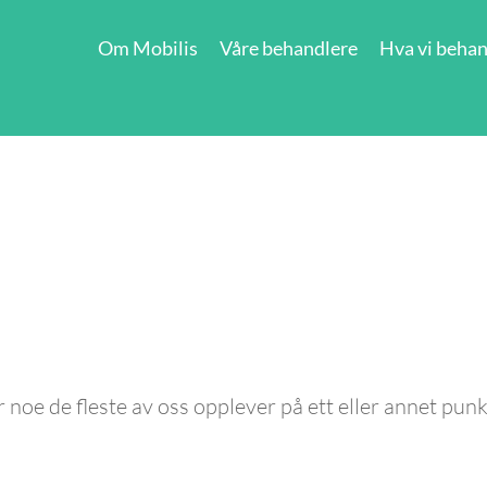
Om Mobilis
Våre behandlere
Hva vi behan
noe de fleste av oss opplever på ett eller annet punkt