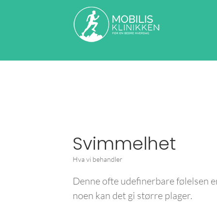
Svimmelhet
Hva vi behandler
Denne ofte udefinerbare følelsen er 
noen kan det gi større plager.